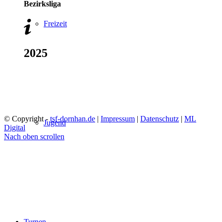
Bezirksliga
Freizeit
2025
© Copyright -
tsf-dornhan.de
|
Impressum
|
Datenschutz
|
ML
Jugend
Digital
Nach oben scrollen
Turnen